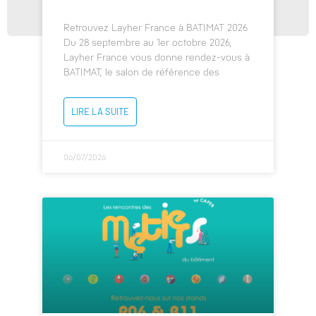
Retrouvez Layher France à BATIMAT 2026
Du 28 septembre au 1er octobre 2026,
Layher France vous donne rendez-vous à
BATIMAT, le salon de référence des
LIRE LA SUITE
06/07/2026