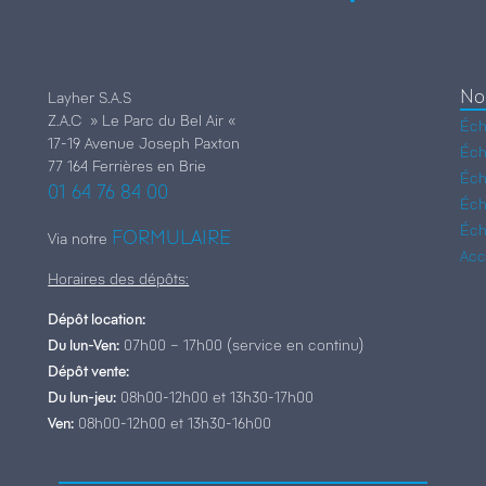
No
Layher S.A.S
Z.A.C » Le Parc du Bel Air «
Éch
17-19 Avenue Joseph Paxton
Éch
77 164 Ferrières en Brie
Éch
01 64 76 84 00
Éch
Éch
FORMULAIRE
Via notre
Acc
Horaires des dépôts:
Dépôt location:
Du lun-Ven:
07h00 – 17h00 (service en continu)
Dépôt vente:
Du lun-jeu:
08h00-12h00 et 13h30-17h00
Ven:
08h00-12h00 et 13h30-16h00