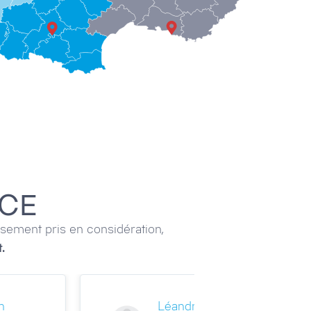
NCE
sement pris en considération,
.
Joseph Lambertin
Ama