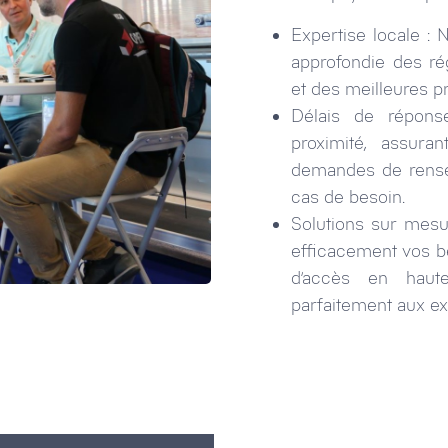
Expertise locale :
approfondie des ré
et des meilleures pr
Délais de répon
proximité, assur
demandes de rense
cas de besoin.
Solutions sur mesu
efficacement vos be
d’accès en haute
parfaitement aux ex