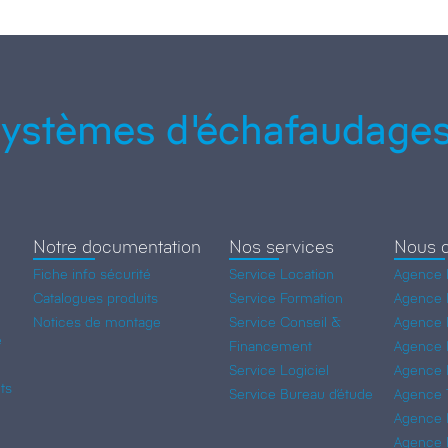
ystèmes d'échafaudages
Notre documentation
Nos services
Nous c
Fiche info sécurité
Service Location
Agence 
Catalogues produits
Service Formation
Agence L
Notices de montage
Service Conseil &
Agence 
e
Financement
Agence 
Service Logiciel
Agence 
ts
Service Bureau d’étude
Agence 
Agence M
Agence 