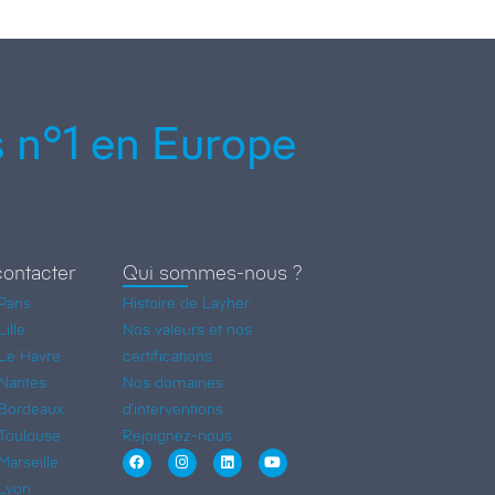
 n°1 en Europe
ontacter
Qui sommes-nous ?
Paris
Histoire de Layher
ille
Nos valeurs et nos
Le Havre
certifications
Nantes
Nos domaines
Bordeaux
d’interventions
Toulouse
Rejoignez-nous
arseille
Lyon