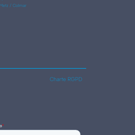
Metz / Colmar
Charte RGPD