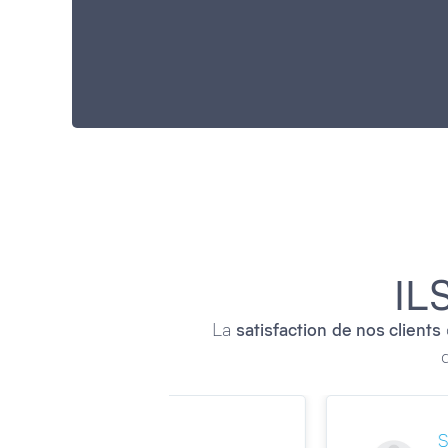
IL
La
satisfaction
de nos clients
é CIM
Jean Sebastien