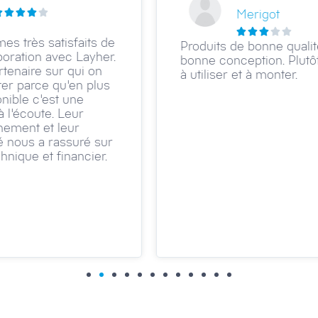





Layher France, c'est du solide !
B
Leurs échafaudages sont top,
s
faciles à monter, et le service
n
client est au top.