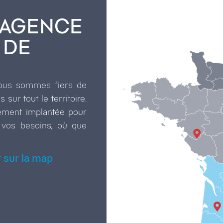
 AGENCE
 DE
nous sommes fiers de
sur tout le territoire.
ement implantée pour
 vos besoins, où que
 sur la map