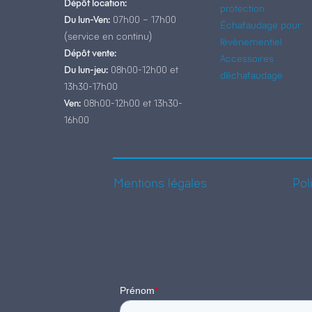
Dépôt location:
protection
Du lun-Ven:
07h00 – 17h00
Échafaudage pour
(service en continu)
l’évènementiel
Dépôt vente:
Accessoires
Du lun-jeu:
08h00-12h00 et
d’échafaudage
13h30-17h00
Ven:
08h00-12h00 et 13h30-
16h00
Mentions légales
Pol