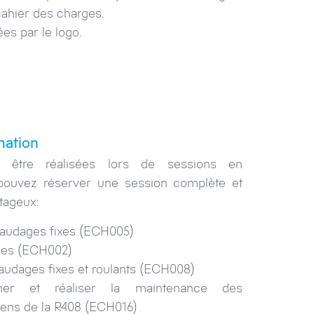
cahier des charges.
es par le logo.
mation
t être réalisées lors de sessions en
 pouvez réserver une session complète et
antageux:
faudages fixes (ECH005)
ges (ECH002)
faudages fixes et roulants (ECH008)
onner et réaliser la maintenance des
ens de la R408 (ECH016)