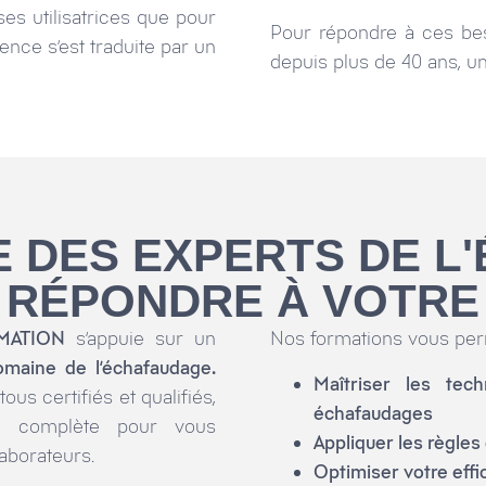
ses utilisatrices que pour
Pour répondre à ces bes
ience s’est traduite par un
depuis plus de 40 ans, u
E DES EXPERTS DE 
 RÉPONDRE À VOTRE 
MATION
s’appuie sur un
Nos formations vous perm
omaine de l’échafaudage.
Maîtriser les te
us certifiés et qualifiés,
échafaudages
se complète pour vous
Appliquer les règles
aborateurs.
Optimiser votre effi