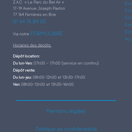
Z.A.C » Le Parc du Bel Air «
Éch
17-19 Avenue Joseph Paxton
Éch
77 164 Ferrières en Brie
Éch
01 64 76 84 00
Éch
Éch
FORMULAIRE
Via notre
Acc
Horaires des dépôts:
Dépôt location:
Du lun-Ven:
07h00 – 17h00 (service en continu)
Dépôt vente:
Du lun-jeu:
08h00-12h00 et 13h30-17h00
Ven:
08h00-12h00 et 13h30-16h00
Mentions légales
Politique de confidentialité