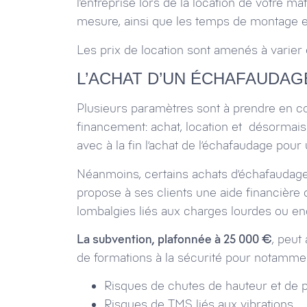
l’entreprise lors de la location de votre m
mesure, ainsi que les temps de montage e
Les prix de location sont amenés à varier 
L’ACHAT D’UN ÉCHAFAUDAG
Plusieurs paramètres sont à prendre en c
financement: achat, location et désormais
avec à la fin l’achat de l’échafaudage pour
Néanmoins, certains achats d’échafaudages
propose à ses clients une aide financière q
lombalgies liés aux charges lourdes ou en
La subvention, plafonnée à 25 000 €
, peut
de formations à la sécurité pour notammen
Risques de chutes de hauteur et de p
Risques de TMS liés aux vibrations