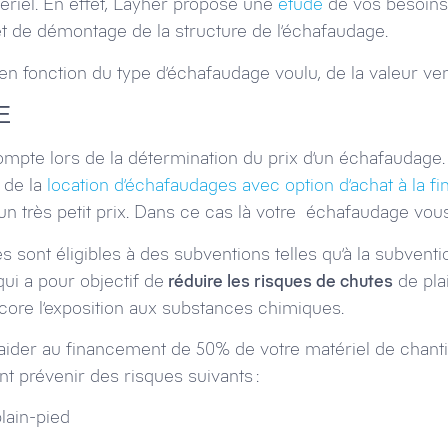
atériel. En effet, Layher propose une
étude
de vos besoins
t de démontage de la structure de l’échafaudage.
en fonction du type d’échafaudage voulu, de la valeur ven
E
ompte lors de la détermination du prix d’un échafaudag
 de la
location d’échafaudages avec option d’achat à la fi
 un très petit prix. Dans ce cas là votre échafaudage vous
 sont éligibles à des subventions telles qu’à la subvent
ui a pour objectif de
réduire les risques de chutes
de pla
core l’exposition aux substances chimiques.
 aider au financement de 50% de votre matériel de chant
t prévenir des risques suivants :
lain-pied