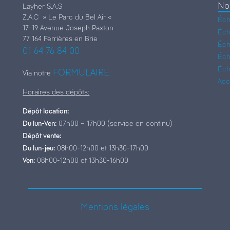
No
Layher S.A.S
Z.A.C » Le Parc du Bel Air «
Éch
17-19 Avenue Joseph Paxton
Éch
77 164 Ferrières en Brie
Éch
01 64 76 84 00
Éch
Éch
FORMULAIRE
Via notre
Acc
Horaires des dépôts:
Dépôt location:
Du lun-Ven:
07h00 – 17h00 (service en continu)
Dépôt vente:
Du lun-jeu:
08h00-12h00 et 13h30-17h00
Ven:
08h00-12h00 et 13h30-16h00
Mentions légales