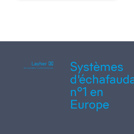
Systèmes
d'échafaud
n°1 en
Europe