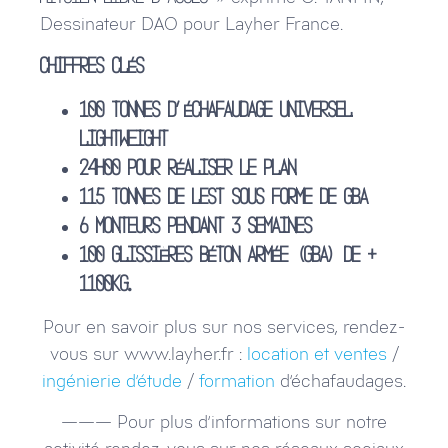
Dessinateur DAO pour Layher France.
Chiffres clés
100 tonnes d’échafaudage Universel
Lightweight
24h00 pour réaliser le plan
115 tonnes de lest sous forme de GBA
6 monteurs pendant 3 semaines
100 glissières béton armée (GBA) de +
1100kg.
Pour en savoir plus sur nos services, rendez-
vous sur www.layher.fr :
location et ventes
/
ingénierie d’étude
/
formation
d’échafaudages.
——— Pour plus d’informations sur notre