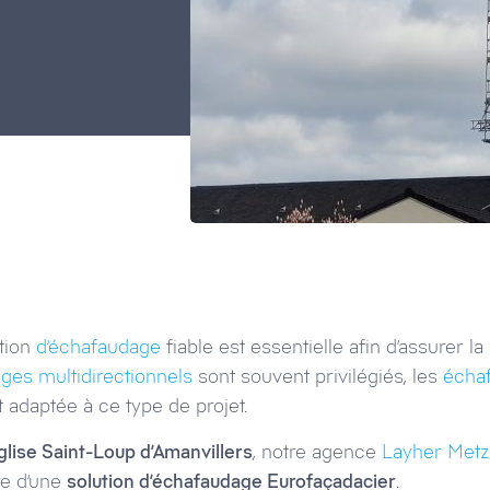
tion
d’échafaudage
fiable est essentielle afin d’assurer l
ges multidirectionnels
sont souvent privilégiés, les
écha
 adaptée à ce type de projet.
glise Saint-Loup d’Amanvillers
, notre agence
Layher Metz
re d’une
solution d’échafaudage Eurofaçadacier
.