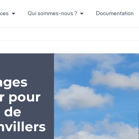
ices
Qui sommes-nous ?
Documentation
ages
r pour
n de
villers