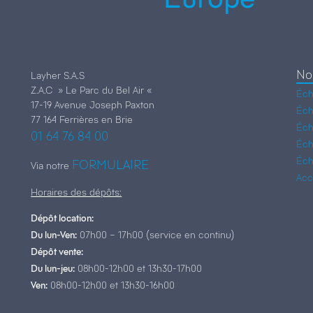
No
Layher S.A.S
Z.A.C » Le Parc du Bel Air «
Éch
17-19 Avenue Joseph Paxton
Éch
77 164 Ferrières en Brie
Éch
01 64 76 84 00
Éch
Éch
FORMULAIRE
Via notre
Acc
Horaires des dépôts:
Dépôt location:
Du lun-Ven:
07h00 – 17h00 (service en continu)
Dépôt vente:
Du lun-jeu:
08h00-12h00 et 13h30-17h00
Ven:
08h00-12h00 et 13h30-16h00