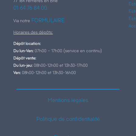
77 164 Ferrières en Brie
Éch
01 64 76 84 00
Éch
Éch
FORMULAIRE
Via notre
Acc
Horaires des dépôts:
Dépôt location:
Du lun-Ven:
07h00 – 17h00 (service en continu)
Dépôt vente:
Du lun-jeu:
08h00-12h00 et 13h30-17h00
Ven:
08h00-12h00 et 13h30-16h00
Mentions légales
Politique de confidentialité