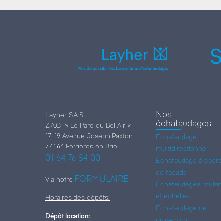
S
Nos
Layher S.A.S
échafaudages
Z.A.C » Le Parc du Bel Air «
17-19 Avenue Joseph Paxton
Échafaudage
77 164 Ferrières en Brie
multidirectionnel
01 64 76 84 00
Échafaudage à cadr
de façade
FORMULAIRE
Via notre
Échafaudages roulan
et échelles
Horaires des dépôts:
Échafaudage de
Dépôt location:
protection