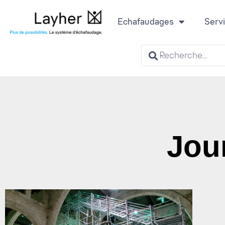
Echafaudages
Serv
Jour