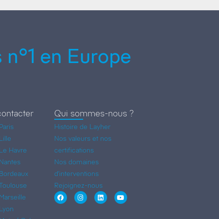
 n°1 en Europe
ontacter
Qui sommes-nous ?
Paris
Histoire de Layher
ille
Nos valeurs et nos
Le Havre
certifications
Nantes
Nos domaines
Bordeaux
d’interventions
Toulouse
Rejoignez-nous
arseille
Lyon