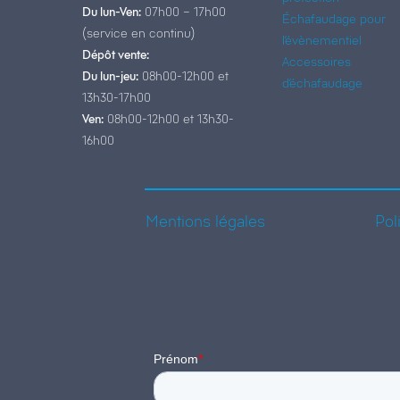
Du lun-Ven:
07h00 – 17h00
Échafaudage pour
(service en continu)
l’évènementiel
Dépôt vente:
Accessoires
Du lun-jeu:
08h00-12h00 et
d’échafaudage
13h30-17h00
Ven:
08h00-12h00 et 13h30-
16h00
Mentions légales
Pol