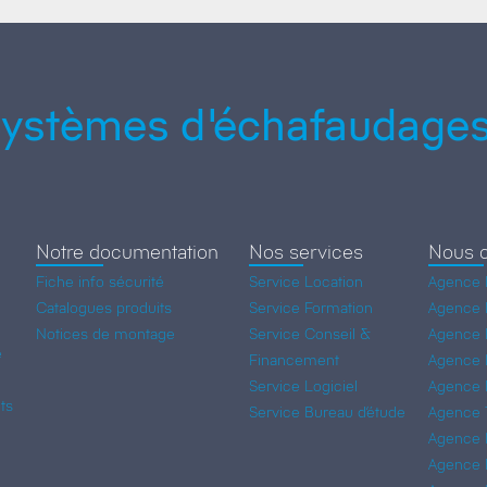
ystèmes d'échafaudages
Notre documentation
Nos services
Nous c
Fiche info sécurité
Service Location
Agence 
Catalogues produits
Service Formation
Agence L
Notices de montage
Service Conseil &
Agence 
e
Financement
Agence 
Service Logiciel
Agence 
ts
Service Bureau d’étude
Agence 
Agence M
Agence 